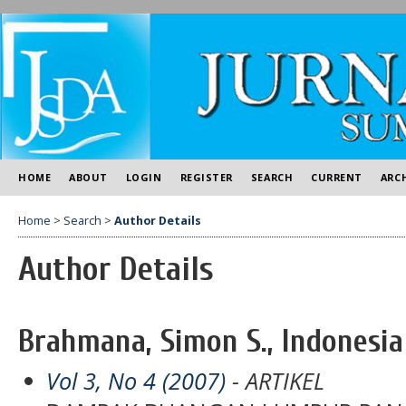
HOME
ABOUT
LOGIN
REGISTER
SEARCH
CURRENT
ARC
Home
>
Search
>
Author Details
Author Details
Brahmana, Simon S., Indonesia
Vol 3, No 4 (2007)
- ARTIKEL